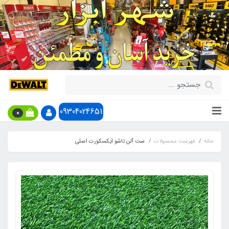
09304024651
0
خانه
فهرست محصولات
ست آلن تاشو ایکسکورت اصلی