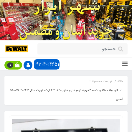
09304024651
0
خانه
فهرست محصولات
اتو لوله 1500 وات 300 درجه دیمر دار و سایر 20 تا 63 ایکسکورت مدل 20/63_1500W
اصلی