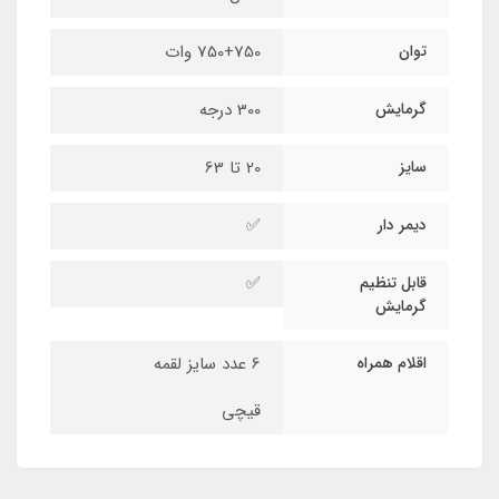
توان
750+750 وات
گرمایش
300 درجه
سایز
20 تا 63
دیمر دار
✅
قابل تنظیم
✅
گرمایش
اقلام همراه
6 عدد سایز لقمه
قیچی