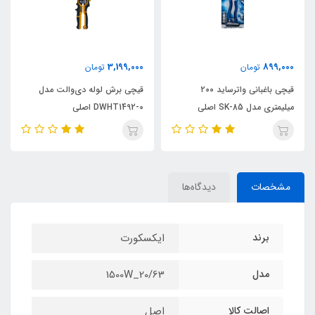
3,199,000
899,000
تومان
تومان
قیچی باغبانی واترساید ۲۰۰
قیچی برش لوله دی‌والت مدل
میلیمتری مدل SK-85 اصلی
DWHT1492-0 اصلی
مشخصات
دیدگاه‌ها
برند
ایکسکورت
مدل
20/63_1500W
اصالت کالا
اصل