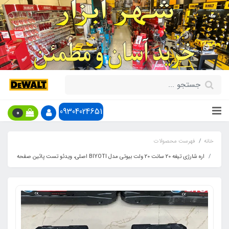
09304024651
0
خانه
فهرست محصولات
اره شارژی تیغه 20 سانت 20 ولت بیوتی مدل BIYOTI اصلی، ویدئو تست پائین صفحه