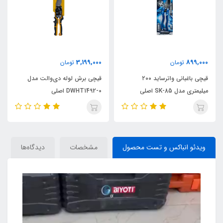
3,199,000
899,000
تومان
تومان
قیچی باغبانی واترساید ۲۰۰
قیچی برش لوله دی‌والت مدل
میلیمتری مدل SK-85 اصلی
DWHT1492-0 اصلی
ویدئو انباکس و تست محصول
مشخصات
دیدگاه‌ها