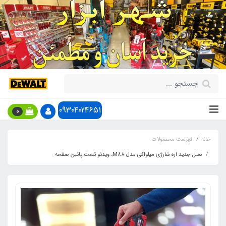
09304024651
0
خانه
فهرست محصولات
نسل جدید اره شارژی میلواکی مدل M88، ویدئو تست پائین صفحه