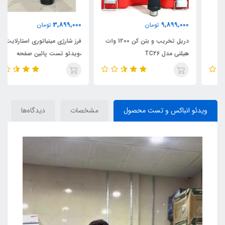
3,899,000
9,899,000
تومان
تومان
دریل تخریب و بتن کن 1200 وات
فرز شارژی مینیاتوری استارلایت
هیلتی مدل TC26
،ویدئو تست پائین صفحه
ویدئو انباکس و تست محصول
مشخصات
دیدگاه‌ها