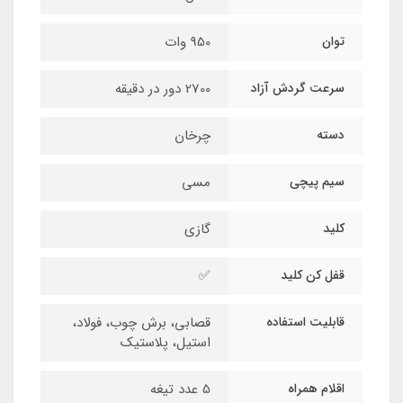
توان
950 وات
سرعت گردش آزاد
2700 دور در دقیقه
دسته
چرخان
سیم پیچی
مسی
کلید
گازی
قفل کن کلید
✅
قابلیت استفاده
قصابی، برش چوب، فولاد،
استیل، پلاستیک
اقلام همراه
5 عدد تیغه