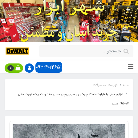
09304024651
0
خانه
فهرست محصولات
افق بر برقی با قابلیت دسته چرخان و سیم پیچی مسی 950 وات ایکسکورت مدل
950W اصلی