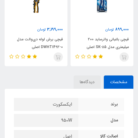
3,199,000
899,000
تومان
تومان
قیچی باغبانی واترساید ۲۰۰
قیچی برش لوله دی‌والت مدل
میلیمتری مدل SK-85 اصلی
DWHT1492-0 اصلی
مشخصات
دیدگاه‌ها
برند
ایکسکورت
مدل
950W
اصالت کالا
اصل