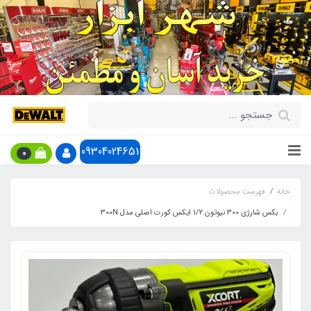
09304024651
0
خانه
فهرست محصولات
بکس شارژی 300 نیوتون 1/2 ایکس کورت اصلی مدل 300N