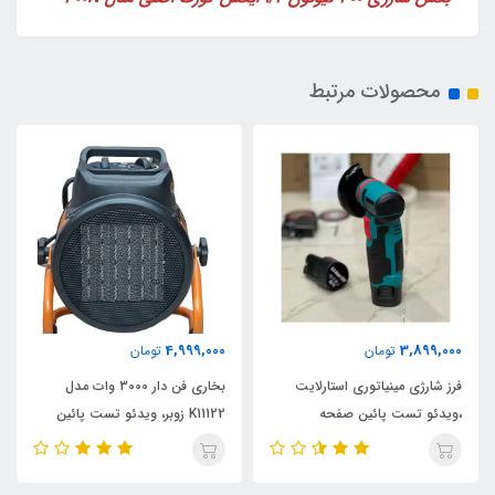
محصولات مرتبط
4,999,000
3,899,000
تومان
تومان
فرز شارژی مینیاتوری استارلایت
بخاری فن دار 3000 وات مدل
،ویدئو تست پائین صفحه
K11122 زوبر، ویدئو تست پائین
صفحه