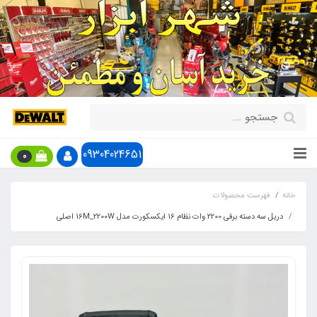
09304024651
0
خانه
فهرست محصولات
دریل سه دسته برقی 2200 وات نظام 16 ایکسکورت مدل 16M_2200W اصلی