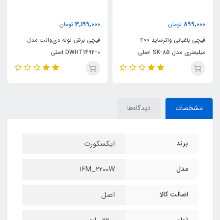
3,199,000
899,000
تومان
تومان
قیچی باغبانی واترساید ۲۰۰
قیچی برش لوله دی‌والت مدل
میلیمتری مدل SK-85 اصلی
DWHT1492-0 اصلی
مشخصات
دیدگاه‌ها
برند
ایکسکورت
مدل
16M_2200W
اصالت کالا
اصل