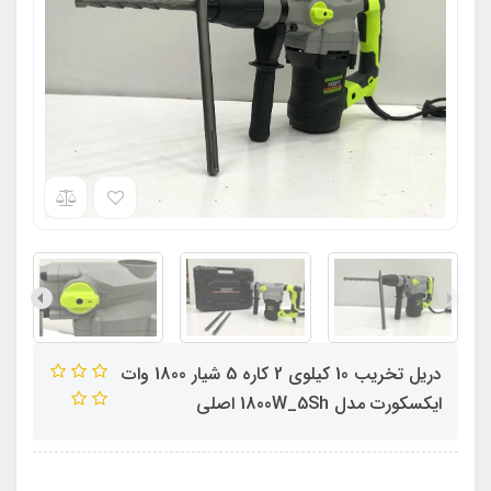
دریل تخریب 10 کیلوی 2 کاره 5 شیار 1800 وات
ایکسکورت مدل 1800W_5Sh اصلی