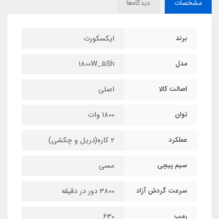
مشخصات
دیدگاه‌ها
برند
ایکسکورت
مدل
1800W_5Sh
اصالت کالا
اصلی
توان
1800 وات
عملکرد
2 کاره(دریل و چکشی)
سیم پیچی
مسی
سرعت گردش آزاد
3800 دور در دقیقه
رمپ
630