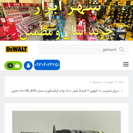
09304024651
0
خانه
فهرست محصولات
دریل تخریب 10 کیلوی 2 کاره 5 شیار 1800 وات ایکسکورت مدل 1800W_5Sh اصلی