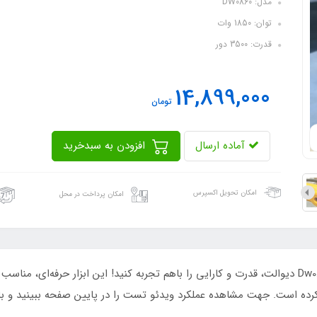
مدل: DW0860
توان: 1850 وات
قدرت: 3500 دور
14,899,000
تومان
آماده ارسال
افزودن به سبدخرید
امکان تحویل اکسپرس
امکان پرداخت در محل
با دریل تخریب و بتن کن دوکاره 7 کیلویی مدل Dw0860 دیوالت، قدرت و کارایی را باهم تجربه کنید! این 
کرده است. جهت مشاهده عملکرد ویدئو تست را در پایین صفحه ببینید و با 