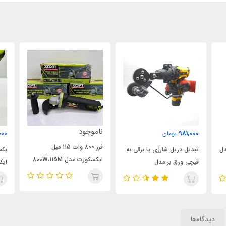
ناموجود
000
981,000
تومان
فرز 800 وات 115 میل
دل
تبدیل دریل شارژی یا برقی به
ایکسکورت مدل 800W،115M
قیچی ورق بر مدل
ایک
اصلی
ELECTRIC-DRILL، ویدئو
تست پائین صفحه
دیدگاه‌ها