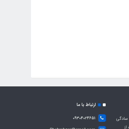
ارتباط با ما
09304024651
 سادگی
از