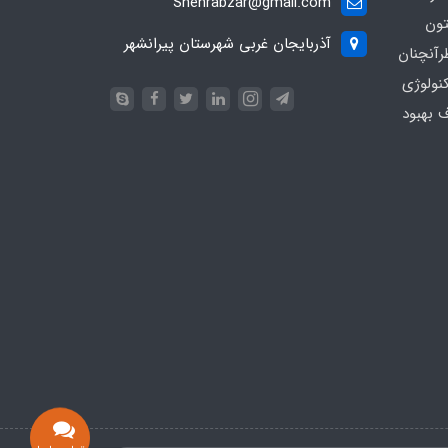
Shehrabzar@gmail.com
تون
آذربایجان غربی شهرستان پیرانشهر
رآنچنان
نولوژی
ف بهبود