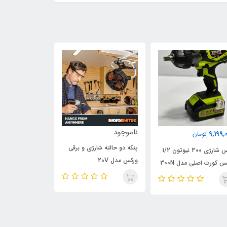
ناموجود
798,000
9,199,
تومان
تومان
پنکه دو حالته شارژی و برقی
بکس شارژی 300 نیوتون 1/2
کوپلینگ گریس زن
ورکس مدل 20V
س کورت اصلی مدل 300N
مدل قفل کن، وی
پائین صفحه