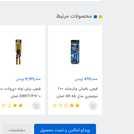
محصولات مرتبط
3,199,000
899,000
ن
تومان
تومان
نباده نواری،
قیچی باغبانی واترساید ۲۰۰
قیچی برش لوله دی‌والت م
 پائین صفحه
میلیمتری مدل SK-85 اصلی
DWHT1492-0 اصلی
ویدئو انباکس و تست محصول
مشخصات