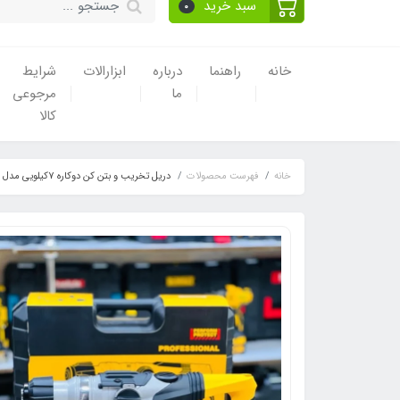
سبد خرید
0
خانه
راهنما
درباره
ابزارالات
شرایط
ما
مرجوعی
کالا
خانه
فهرست محصولات
دریل تخریب و بتن کن دوکاره 7کیلویی مدل Dw0860 دیوالت، ویدئو تست پائین صفحه