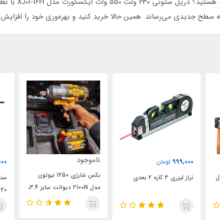
 به سطح جدیدی می‌رساند. همین حالا خرید کنید و بهره‌وری خود را افزایش 
ناموجود
000
999,000
تومان
بکس شارژی 1250 نیوتون
 مدل
تراز لیزری 3 کاره 2 بعدی
مدل 2100N دیوالت سایز 3.4،
ویدئو تست پائین صفحه
پائ