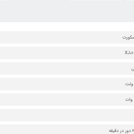
سکورت
XJ01
ی
یقه