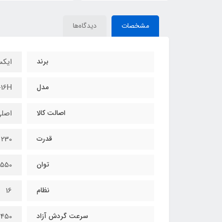
مشخصات
دیدگاه‌ها
برند
ایک
مدل
-16H
اصالت کالا
اصل
قدرت
230 ولت
توان
550 وات
نظام
16
سرعت گردش آزاد
2450 دور در دق