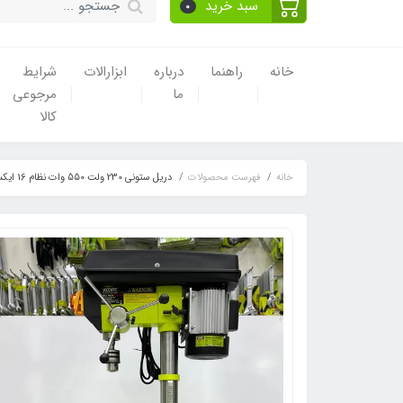
سبد خرید
0
خانه
راهنما
درباره
ابزارالات
شرایط
ما
مرجوعی
کالا
خانه
فهرست محصولات
دریل ستونی 230 ولت 550 وات نظام 16 ایکسکورت مدل XJ01-16H