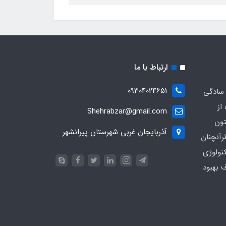
ارتباط با ما
09304024651
 سادگی
از
Shehrabzar@gmail.com
تون
آذربایجان غربی شهرستان پیرانشهر
رآنچنان
نولوژی
ف بهبود