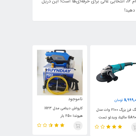
آیا به دنبال یک ابزار قدرتمند و دقیق برای کارگاه خود هستید؟ دریل ستونی 230 ولت 550 وات ایکسکورت مدل XJ01-16H با نظام 16، انتخابی عالی برای حرفه‌ای‌ها است! این دریل
دهید!
ناموجود
9,549,000
11,999,
تومان
توما
کارواش دینامی مدل H23
سنگ فرز بزرگ 2100 وات مدل
هیوندا 250 بار
GA9020 ماکیتا، ویدئو تست
مدل413
ین صفحه
تست پائین صفح