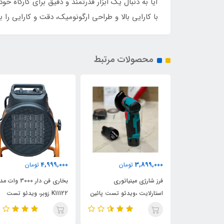
با کارایی بالا و طراحی ارگونومیک، دقت و کارایی را
محصولات مرتبط
4,999,000
3,899,000
مان
تومان
تومان
دریل تخریب و بتن کن 1200
فرز شارژی مینیاتوری
بخاری فن دار 3000 وات
TC2
استارلایت ،ویدئو تست پائین
K11122 زوبر، ویدئو تست
صفحه
پائین صفحه