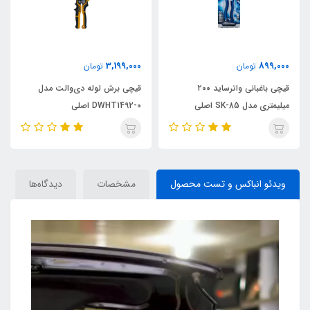
3,199,000
899,000
تومان
تومان
قیچی باغبانی واترساید ۲۰۰
قیچی برش لوله دی‌والت مدل
میلیمتری مدل SK-85 اصلی
DWHT1492-0 اصلی
ویدئو انباکس و تست محصول
مشخصات
دیدگاه‌ها