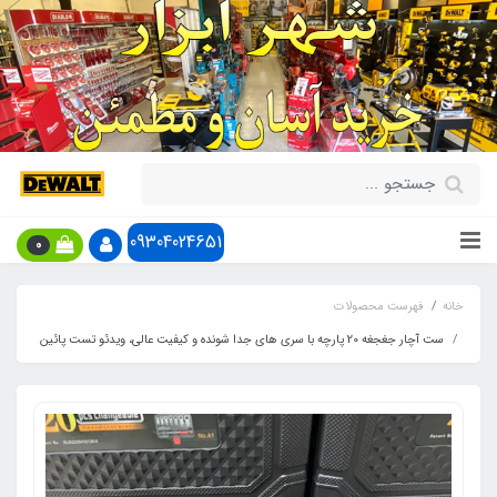
09304024651
0
خانه
فهرست محصولات
ست آچار جغجغه 20 پارچه با سری های جدا شونده و کیفیت عالی، ویدئو تست پائین