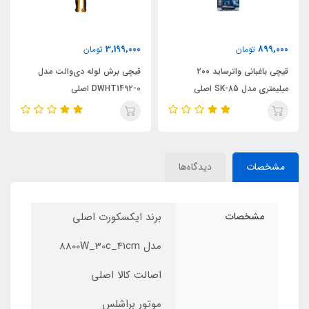
3,199,000
899,000
تومان
تومان
قیچی باغبانی واترساید ۲۰۰
قیچی برش لوله دی‌والت مدل
میلیمتری مدل SK-85 اصلی
DWHT1492-0 اصلی
مشخصات
دیدگاه‌ها
مشخصات
برند ایکسکورت اصلی
مدل 8800W_30c_41cm
اصالت کالا اصلی
موتور براشلس