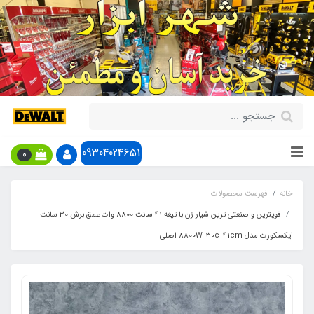
09304024651
0
خانه
فهرست محصولات
قویترین و صنعتی ترین شیار زن با تیغه 41 سانت 8800 وات عمق برش 30 سانت
ایکسکورت مدل 8800W_30c_41cm اصلی