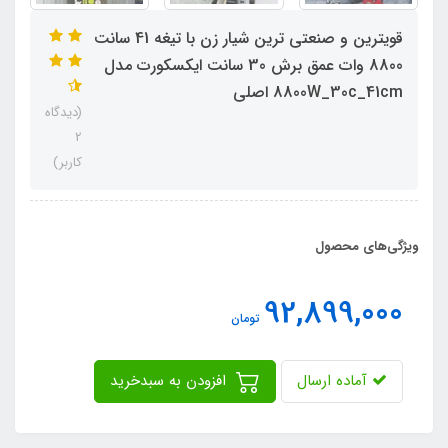
قویترین و صنعتی ترین شیار زن با تیغه 41 سانت
8800 وات عمق برش 30 سانت ایکسکورت مدل
8800W_30c_41cm اصلی
(دیدگاه
2
کاربر)
ویژگی‌های محصول
92,899,000
تومان
آماده ارسال
افزودن به سبدخرید