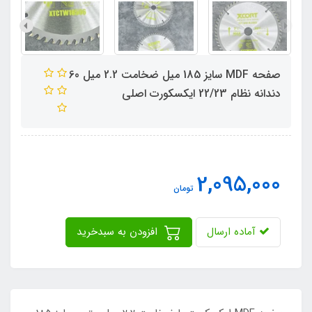
صفحه MDF سایز 185 میل ضخامت 2.2 میل 60
دندانه نظام 22/23 ایکسکورت اصلی
2,095,000
تومان
آماده ارسال
افزودن به سبدخرید