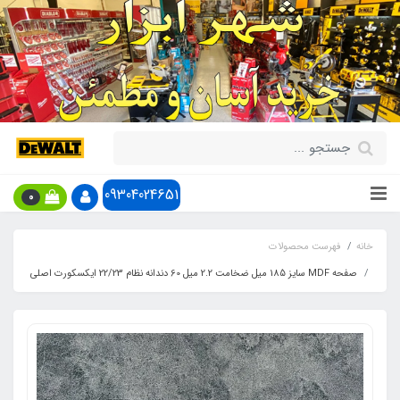
09304024651
0
خانه
فهرست محصولات
صفحه MDF سایز 185 میل ضخامت 2.2 میل 60 دندانه نظام 22/23 ایکسکورت اصلی