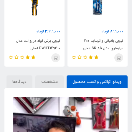
3,199,000
899,000
تومان
تومان
قیچی باغبانی واترساید ۲۰۰
قیچی برش لوله دی‌والت مدل
میلیمتری مدل SK-85 اصلی
DWHT1492-0 اصلی
ویدئو انباکس و تست محصول
مشخصات
دیدگاه‌ها