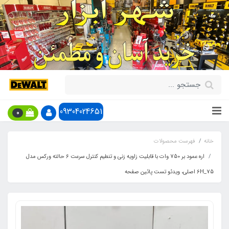
09304024651
0
خانه
فهرست محصولات
اره عمود بر 750 وات با قابلیت زاویه زنی و تنطیم کنترل سرعت 6 حالته ورکس مدل
6H_75 اصلی، ویدئو تست پائین صفحه