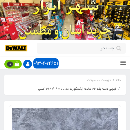
09304024651
0
خانه
فهرست محصولات
قیچی دسته بلند 66 سانت ایکسکورت مدل 666M_400g اصلی