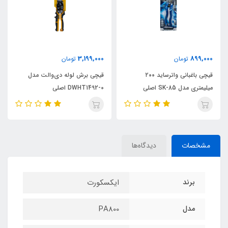
3,199,000
899,000
تومان
تومان
قیچی باغبانی واترساید ۲۰۰
قیچی برش لوله دی‌والت مدل
میلیمتری مدل SK-85 اصلی
DWHT1492-0 اصلی
مشخصات
دیدگاه‌ها
برند
ایکسکورت
مدل
PA800