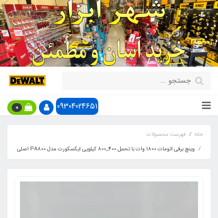
09304024651
0
خانه
فهرست محصولات
وینچ برقی اتومات 1800 وات با تحمل 400_800 کیلویی ایکسکورت مدل PA800 اصلی