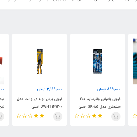
نام
981,000
3,199,000
تومان
تومان
قیچی برش لوله دی‌والت مدل
تبدیل دریل شارژی یا برقی به
DWHT1492-0 اصلی
قیچی ورق بر مدل
اصل
ELECTRIC-DRILL، ویدئو
تست پائین صفحه