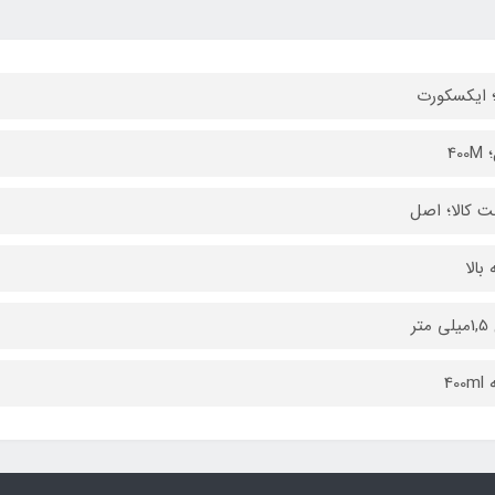
؛ ایکسکورت
400
ت کالا؛ اصل
بالا
متر
400