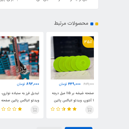
محصولات مرتبط
899,000
893,000
449
تومان
تومان
تومان
صفحه شیشه بر 115 میل درجه
تبدیل فرز به سنباده نواری،
قیچی باغبانی واترساید ۲۰۰
و انباکس پائین
ویدئو انباکس پائین صفحه
میلیمتری مدل SK-85 اصلی