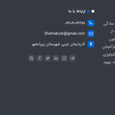
ارتباط با ما
09304024651
 سادگی
از
Shehrabzar@gmail.com
تون
آذربایجان غربی شهرستان پیرانشهر
رآنچنان
نولوژی
ف بهبود