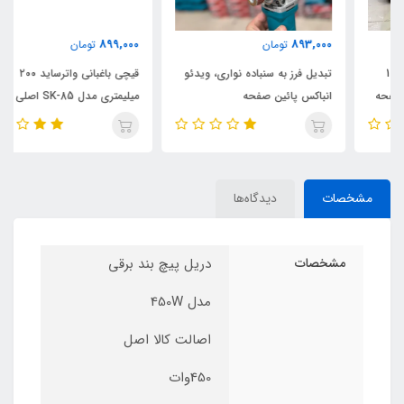
899,000
893,000
تومان
تومان
تبدیل فرز به سنباده نواری، ویدئو
قیچی باغبانی واترساید ۲۰۰
انباکس پائین صفحه
میلیمتری مدل SK-85 اصلی
مشخصات
دیدگاه‌ها
مشخصات
دریل پیچ بند برقی
مدل 450W
اصالت کالا اصل
450وات