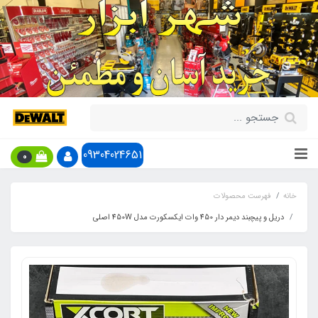
09304024651
0
خانه
فهرست محصولات
دریل و پیچبند دیمر دار 450 وات ایکسکورت مدل 450W اصلی