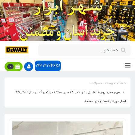
09304024651
0
خانه
فهرست محصولات
سری جدید پیچ بند شارژی 4 ولت با 28 سری مختلف ورکس آلمان مدل 4V_30P
اصلی، ویدئو تست پائین صفحه