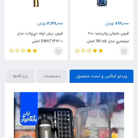
3,199,000
899,000
تومان
تومان
قیچی باغبانی واترساید ۲۰۰
قیچی برش لوله دی‌والت مدل
میلیمتری مدل SK-85 اصلی
DWHT1492-0 اصلی
ویدئو انباکس و تست محصول
مشخصات
دیدگاه‌ها