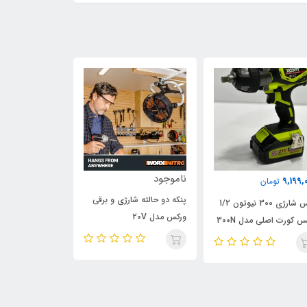
ناموجود
798,000
9,199,
تومان
تومان
پنکه دو حالته شارژی و برقی
بکس شارژی 300 نیوتون 1/2
کوپلینگ گریس زن
ورکس مدل 20V
س کورت اصلی مدل 300N
مدل قفل کن، وی
پائین صفحه