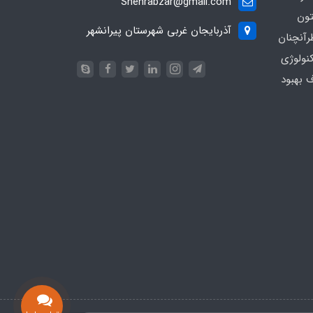
Shehrabzar@gmail.com
تون
آذربایجان غربی شهرستان پیرانشهر
رآنچنان
نولوژی
ف بهبود