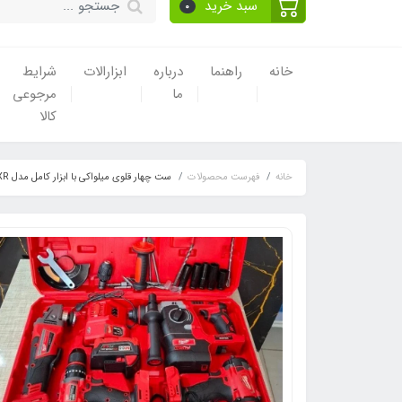
سبد خرید
0
خانه
راهنما
درباره
ابزارالات
شرایط
ما
مرجوعی
کالا
خانه
فهرست محصولات
ست چهار قلوی میلواکی با ابزار کامل مدل XR، ویدئو تست پائین صفحه