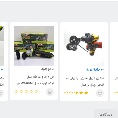
ناموجود
000
981,000
تومان
فرز 800 وات 115 میل
دل
تبدیل دریل شارژی یا برقی به
ایکسکورت مدل 800W،115M
قیچی ورق بر مدل
ایک
اصلی
ELECTRIC-DRILL، ویدئو
تست پائین صفحه
دیدگاه‌ها