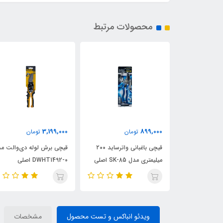
محصولات مرتبط
3,199,000
899,000
ن
تومان
تومان
نباده نواری،
قیچی باغبانی واترساید ۲۰۰
قیچی برش لوله دی‌والت م
 پائین صفحه
میلیمتری مدل SK-85 اصلی
DWHT1492-0 اصلی
ویدئو انباکس و تست محصول
مشخصات