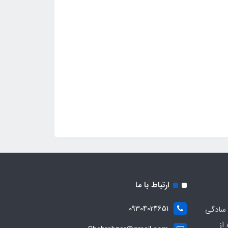
ارتباط با ما
09304024651
 سادگی
از