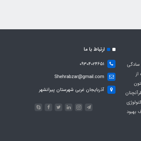
ارتباط با ما
09304024651
 سادگی
از
Shehrabzar@gmail.com
تون
آذربایجان غربی شهرستان پیرانشهر
رآنچنان
نولوژی
ف بهبود