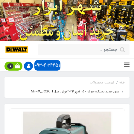
09304024651
0
خانه
فهرست محصولات
سری جدید دستگاه جوش 250 آمپر 2024 بوش مدل M2024_BCSOH