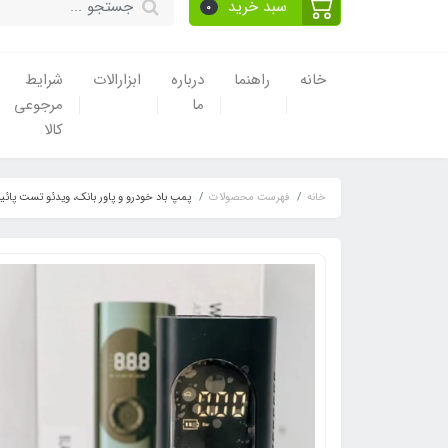
سبد خرید
0
خانه
راهنما
درباره
ابزارالات
شرایط
ما
مرجوعی
کالا
خانه
فهرست محصولات
پمپ باد خودرو و پاور بانک، ویدئو تست پائ