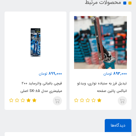
محصولات مرتبط
3,199,000
899,000
8
تومان
تومان
رز به سنباده نواری، ویدئو
قیچی باغبانی واترساید ۲۰۰
قیچی برش 
 پائین صفحه
میلیمتری مدل SK-85 اصلی
DWHT1492-0 ا
دیدگاه‌ها