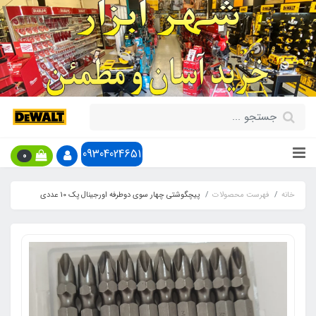
09304024651
0
خانه
فهرست محصولات
پیچگوشتی چهار سوی دوطرفه اورجينال پک 10 عددی