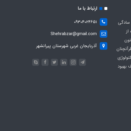
ارتباط با ما
09304024651
 سادگی
از
Shehrabzar@gmail.com
تون
آذربایجان غربی شهرستان پیرانشهر
رآنچنان
نولوژی
ف بهبود