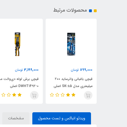
محصولات مرتبط
3,199,000
899,000
ن
تومان
تومان
نباده نواری،
قیچی باغبانی واترساید ۲۰۰
قیچی برش لوله دی‌والت م
 پائین صفحه
میلیمتری مدل SK-85 اصلی
DWHT1492-0 اصلی
ویدئو انباکس و تست محصول
مشخصات