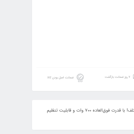
۷ روز ضمانت بازگشت
ضمانت اصل بودن کالا
پولیش اوربیتال 700 وات دیمر دار زوبر مدل P150_21_700، انتخابی ایده‌آل برای براقیت و درخشش بی‌نظیر خودرو و سطوح مختلف! با قدرت فوق‌العاده 700 وات و قابلیت تنظیم