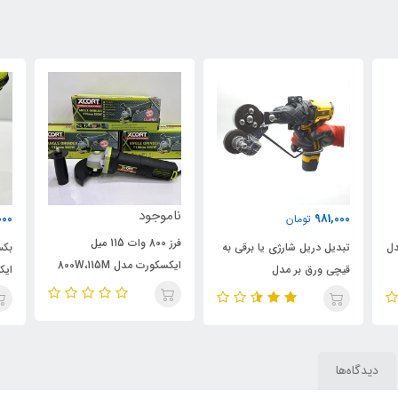
ناموجود
000
981,000
تومان
فرز 800 وات 115 میل
دل
تبدیل دریل شارژی یا برقی به
ایکسکورت مدل 800W،115M
قیچی ورق بر مدل
ایک
اصلی
ELECTRIC-DRILL، ویدئو
تست پائین صفحه
دیدگاه‌ها