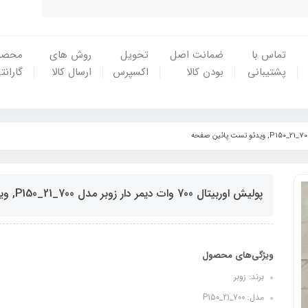
تماس با
ضمانت اصل
تحویل
روش های
محصو
پشتیبانی
بودن کالا
اکسپرس
ارسال کالا
گارانت
پولیش اوربیتال 700 وات دیمر دار زوبر مدل P150_21_700, ویدئو تست پائین صفحه
ویژگی‌های محصول
برند: زوبر
مدل: P150_21_700