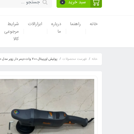
سبد خرید
0
خانه
راهنما
درباره
ابزارالات
شرایط
ما
مرجوعی
کالا
خانه
فهرست محصولات
پولیش اوربیتال 700 وات دیمر دار زوبر مدل P150_21_700, ویدئو تست پائین صفحه