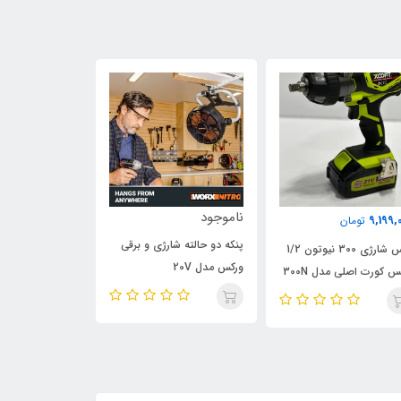
ناموجود
798,000
9,199,
تومان
تومان
پنکه دو حالته شارژی و برقی
بکس شارژی 300 نیوتون 1/2
کوپلینگ گریس زن
ورکس مدل 20V
س کورت اصلی مدل 300N
مدل قفل کن، وی
پائین صفحه