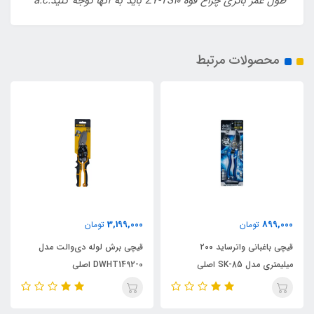
طول عمر باتری چراغ قوه ZY-TS10 باید به آنها توجه کنید.a.c
محصولات مرتبط
3,199,000
899,000
تومان
تومان
قیچی باغبانی واترساید ۲۰۰
قیچی برش لوله دی‌والت مدل
میلیمتری مدل SK-85 اصلی
DWHT1492-0 اصلی