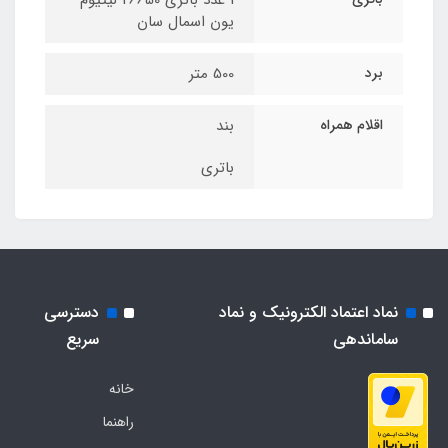
1 عدد باتری 26650 لیتیوم
یون اسمال سان
برد
500 متر
اقلام همراه
بند
باتری
نماد اعتماد الکترونیک و نماد
دسترسی
ساماندهی
سریع
خانه
راهنما