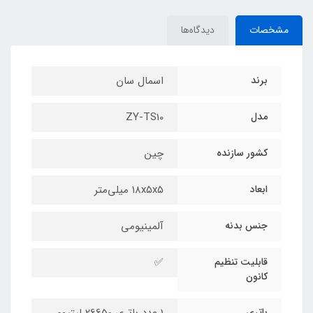
مشخصات
دیدگاه‌ها
برند
اسمال سان
مدل
ZY-TS10
کشور سازنده
چین
ابعاد
۱۸x۵x۵ میلی‌متر
جنس بدنه
آلمینیومی
قابلیت تنظیم
✅
کانون
باتری