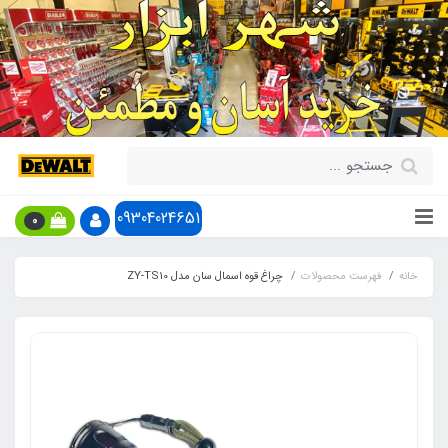
09304024651
0
خانه
فهرست محصولات
چراغ قوه اسمال سان مدل ZY-TS10