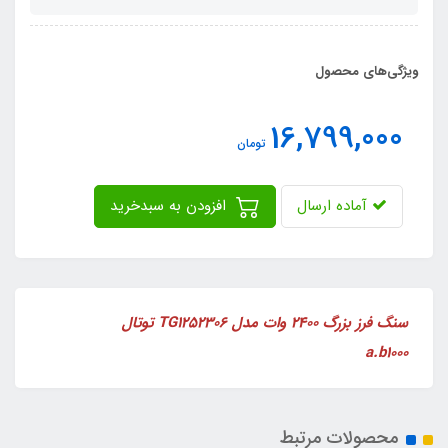
ویژگی‌های محصول
16,799,000
تومان
آماده ارسال
افزودن به سبدخرید
سنگ فرز بزرگ 2400 وات مدل TG1252306 توتال
a.b1000
محصولات مرتبط