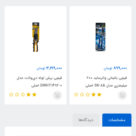
3,199,000
899,000
تومان
تومان
قیچی باغبانی واترساید ۲۰۰
قیچی برش لوله دی‌والت مدل
میلیمتری مدل SK-85 اصلی
DWHT1492-0 اصلی
مشخصات
دیدگاه‌ها