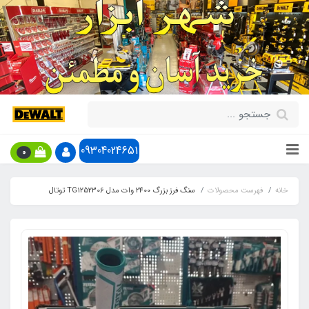
09304024651
0
خانه
فهرست محصولات
سنگ فرز بزرگ 2400 وات مدل TG1252306 توتال