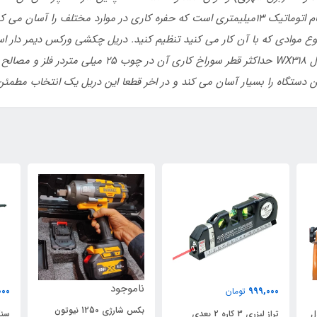
دریل چکشی ورکس مدل WX318 دارا سه نظام اتوماتیک 13میلیمتری است که حفره کاری در مو
 موادی که با آن کار می کنید تنظیم کنید. دریل چکشی ورکس دیمر دار اس
دستگاه را بسیار آسان می کند و در اخر قطعا این دریل یک انتخاب مطمئن ب
ناموجود
000
999,000
تومان
بکس شارژی 1250 نیوتون
 مدل
تراز لیزری 3 کاره 2 بعدی