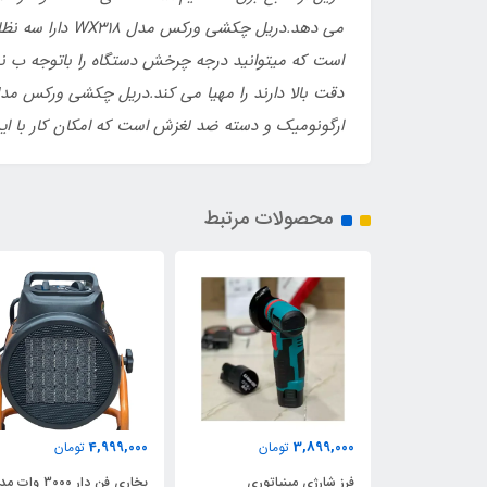
می دهد.
است که میتوانید درجه چرخش دستگاه را باتوجه ب نوع
دقت بالا دارند را مهیا می کند.
ارگونومیک و دسته ضد لغزش است که امکان کار با این 
محصولات مرتبط
4,999,000
3,899,000
مان
تومان
تومان
دریل تخریب و بتن کن 1200
فرز شارژی مینیاتوری
بخاری فن دار 3000 وات