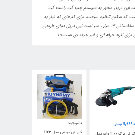
ارد مختلف را آسان می کند این دریل مجهز به سیستم چپ گرد راست گرد
ت که امکان تنظیم سرعت، برای کارهای که نیاز به
دریل چکشی ورکس مدل WX318 حداکثر قطر سوراخ کاری آن در چوب 25 میلی متردر فلز و مصالح ساختمانی 13 میلی متر است.این دریل دارای طراحی
رای افراد حرفه ای و غیر حرفه ای است.m
ناموجود
9,549,000
11,999,
تومان
توما
کارواش دینامی مدل H23
سنگ فرز بزرگ 2100 وات مدل