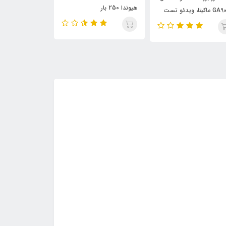
هیوندا 250 بار
GA9020 ماکیتا، ویدئو تست
مدل413
ین صفحه
تست پائین صفح