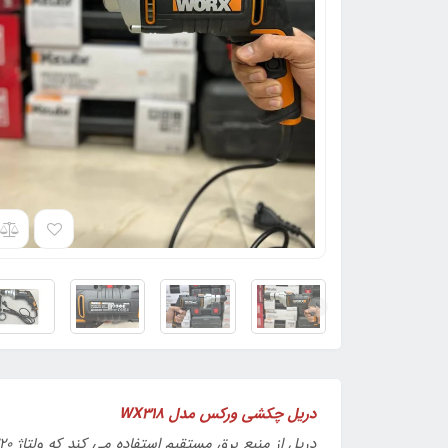
دریل چکشی ورکس مدل WX318