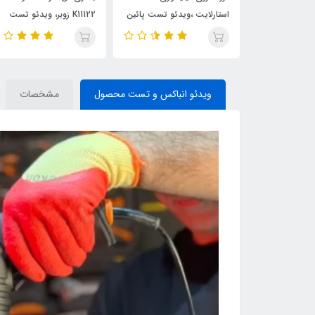
TC2
استارلایت ،ویدئو تست پائین
K11122 زوبر، ویدئو تست
صفحه
پائین صفحه
ویدئو انباکس و تست محصول
مشخصات