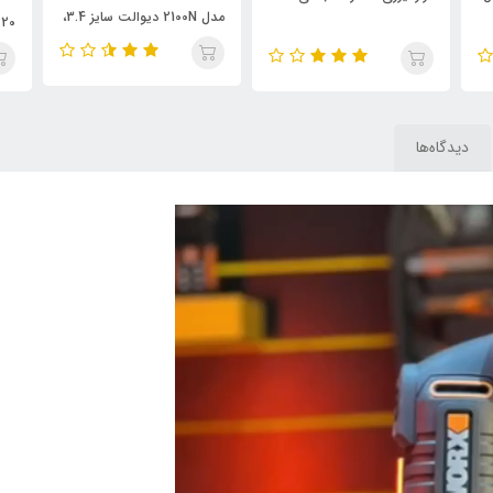
مدل 2100N دیوالت سایز 3.4،
ویدئو تست پائین صفحه
پائ
دیدگاه‌ها