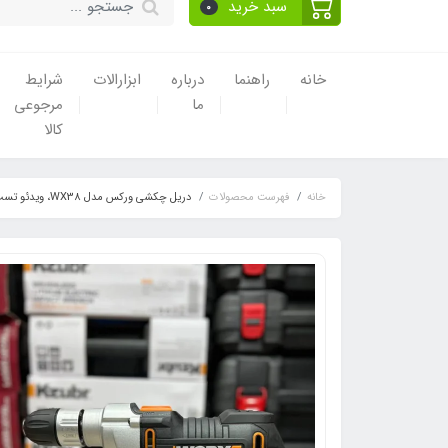
سبد خرید
0
خانه
راهنما
درباره
ابزارالات
شرایط
ما
مرجوعی
کالا
خانه
فهرست محصولات
دریل چکشی ورکس مدل WX38، ویدئو تست پائین صفحه