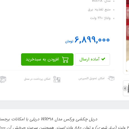
مدل: WX318
منبع تغذیه: برق
ولتاژ: 220 ولت
6,899,000
تومان
آماده ارسال
افزودن به سبدخرید
امکان تحویل اکسپرس
امکان پرداخت در محل
دریل چکشی ورکس مدل WX318 دریلی