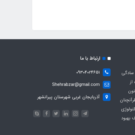
ارتباط با ما
09304024651
 سادگی
از
Shehrabzar@gmail.com
تون
آذربایجان غربی شهرستان پیرانشهر
رآنچنان
نولوژی
ف بهبود