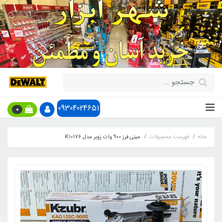
09304024651
0
خانه
فهرست محصولات
مینی فرز 900 وات زوبر مدل K10176