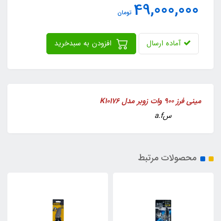
49,000,000
تومان
آماده ارسال
افزودن به سبدخرید
مینی فرز 900 وات زوبر مدل K10176
سa.f
محصولات مرتبط