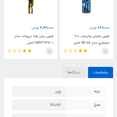
3,199,000
899,000
تومان
تومان
قیچی باغبانی واترساید ۲۰۰
قیچی برش لوله دی‌والت مدل
میلیمتری مدل SK-85 اصلی
DWHT1492-0 اصلی
مشخصات
دیدگاه‌ها
برند
زوبر
مدل
K10176