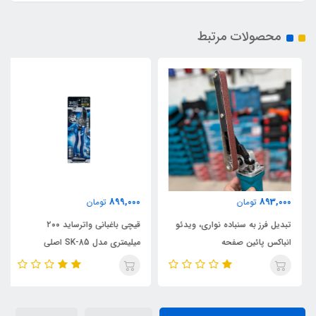
محصولات مرتبط
899,000
893,000
تومان
تومان
تبدیل فرز به سنباده نواری، ویدئو
قیچی باغبانی واترساید ۲۰۰
انباکس پائین صفحه
میلیمتری مدل SK-85 اصلی