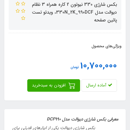
بکس شارژی 330 نیوتون 2 کاره همراه 3 نظام
دیوالت مدل 330N_2K_990DCF، ویدئو تست
پائین صفحه
ویژگی‌های محصول
10,700,000
تومان
آماده ارسال
افزودن به سبدخرید
معرفی بکس شارژی دیوالت مدل DCF990
بکس شارژی دیوالت یکی از ابزارهای قدرتی برای