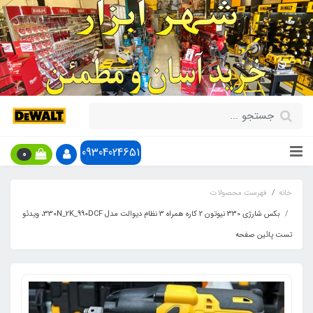
09304024651
0
خانه
فهرست محصولات
بکس شارژی 330 نیوتون 2 کاره همراه 3 نظام دیوالت مدل 330N_2K_990DCF، ویدئو
تست پائین صفحه