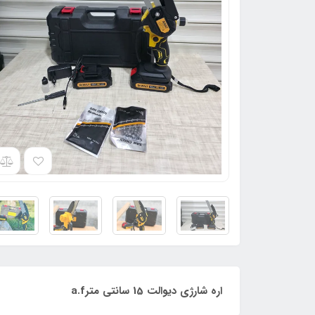
اره شارژی دیوالت 15 سانتی مترa.f