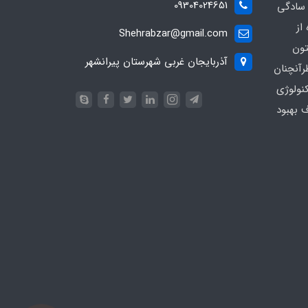
09304024651
 سادگی
از
Shehrabzar@gmail.com
تون
آذربایجان غربی شهرستان پیرانشهر
رآنچنان
نولوژی
ف بهبود