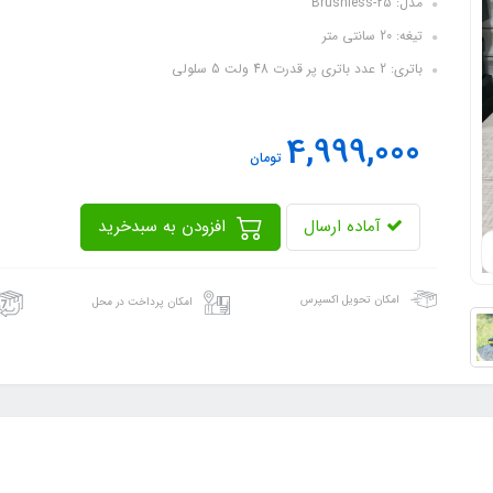
مدل: Brushless-25
تیغه: 20 سانتی متر
باتری: 2 عدد باتری پر قدرت 48 ولت 5 سلولی
4,999,000
تومان
آماده ارسال
افزودن به سبدخرید
امکان تحویل اکسپرس
امکان پرداخت در محل