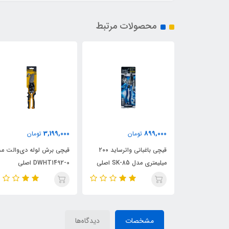
محصولات مرتبط
3,199,000
899,000
ن
تومان
تومان
نباده نواری،
قیچی باغبانی واترساید ۲۰۰
قیچی برش لوله دی‌والت م
 پائین صفحه
میلیمتری مدل SK-85 اصلی
DWHT1492-0 اصلی
مشخصات
دیدگاه‌ها