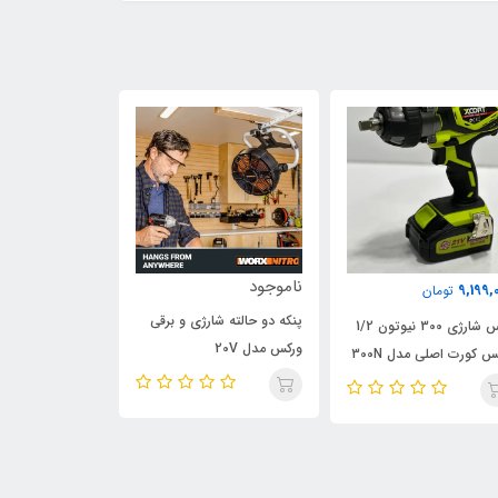
ناموجود
798,000
9,199,
تومان
تومان
پنکه دو حالته شارژی و برقی
بکس شارژی 300 نیوتون 1/2
کوپلینگ گریس زن
ورکس مدل 20V
س کورت اصلی مدل 300N
مدل قفل کن، وی
پائین صفحه