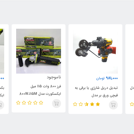
ناموجود
000
981,000
تومان
فرز 800 وات 115 میل
دل
تبدیل دریل شارژی یا برقی به
ایکسکورت مدل 800W،115M
قیچی ورق بر مدل
ایک
اصلی
ELECTRIC-DRILL، ویدئو
تست پائین صفحه