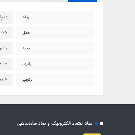
برند
دیوا
مدل
s-25
تیغه
20 سانتی متر
باتری
2 عدد باتری پر قدرت 48 ولت 5 سلولی
زنجیر
2 عدد
نماد اعتماد الکترونیک و نماد ساماندهی