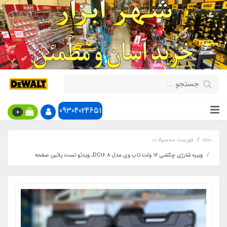
09304024651
0
خانه
فهرست محصولات
ویبره شارژی چکشی 16 ولت تاپ وی مدل DC16.8، ویدئو تست پائین صفحه