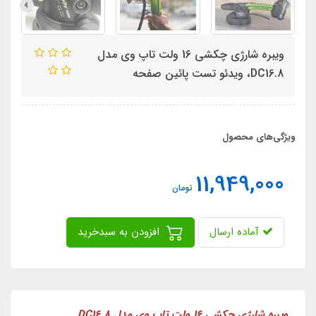
ویبره شارژی چکشی 16 ولت تاپ وی مدل
DC16.8، ویدئو تست پائین صفحه
ویژگی‌های محصول
11,949,000
تومان
آماده ارسال
افزودن به سبدخرید
ویبره شارژی چکشی 16 ولت تاپ وی مدل DC16.8