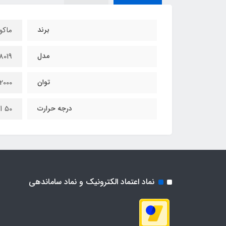
برند
ماکو
مدل
019
توان
2000 وات
درجه حرارت
50 الی 600 درجه
نماد اعتماد الکترونیک و نماد ساماندهی