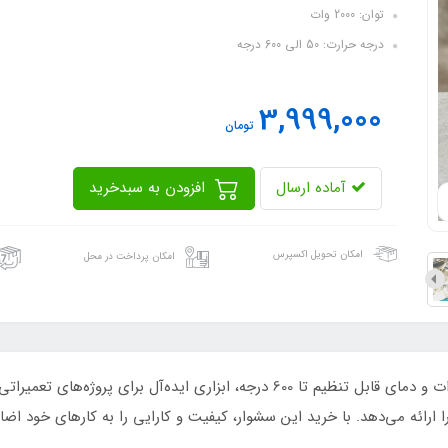
توان: 2000 وات
درجه حرارت: 50 الی 600 درجه
3,999,000
تومان
آماده ارسال
افزودن به سبدخرید
امکان تحویل اکسپرس
امکان پرداخت در محل
سشوار صنعتی ماکوتا مدل TM_8019 با قدرت 2000 وات و دمای قابل تنظیم تا 600 درجه،
 را ارائه می‌دهد. با خرید این سشوار، کیفیت و کارایی را به کارهای خود اضاف