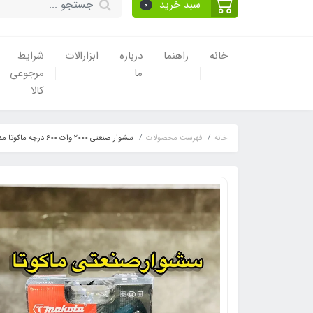
سبد خرید
0
خانه
راهنما
درباره
ابزارالات
شرایط
ما
مرجوعی
کالا
خانه
فهرست محصولات
سشوار صنعتی 2000 وات 600 درجه ماکوتا مدل TM_8019