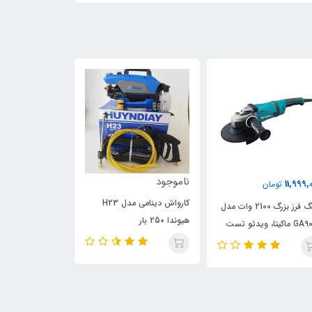
ناموجود
9,549,000
11,999,
تومان
توما
کارواش دینامی مدل H23
سنگ فرز بزرگ 2100 وات مدل
هیوندا 250 بار
GA9020 ماکیتا، ویدئو تست
مدل413
ین صفحه
تست پائین صفح