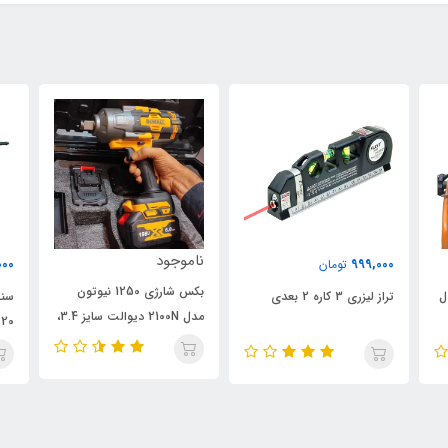
ناموجود
000
999,000
تومان
بکس شارژی 1250 نیوتون
 مدل
تراز لیزری 3 کاره 2 بعدی
مدل 2100N دیوالت سایز 3.4،
ویدئو تست پائین صفحه
پائ