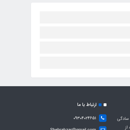
ارتباط با ما
09304024651
 سادگی
از
Shehrabzar@gmail.com