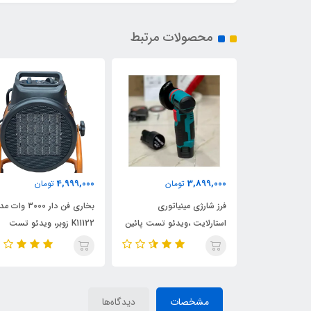
محصولات مرتبط
4,999,000
3,899,000
مان
تومان
تومان
دریل تخریب و بتن کن 1200
فرز شارژی مینیاتوری
بخاری فن دار 3000 وات
TC2
استارلایت ،ویدئو تست پائین
K11122 زوبر، ویدئو تست
صفحه
پائین صفحه
مشخصات
دیدگاه‌ها