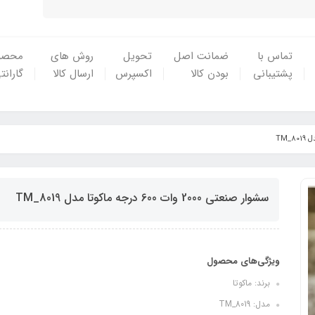
تماس با
ضمانت اصل
تحویل
روش های
محصو
پشتیبانی
بودن کالا
اکسپرس
ارسال کالا
گارانت
سشوار صنعتی 2000 وات 600 درجه ماکوتا مدل TM_8019
ویژگی‌های محصول
برند: ماکوتا
مدل: TM_8019