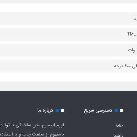
تا
TM_8
دسترسی سریع
درباره ما
لورم ایپسوم متن ساختگی با تولید
خانه
نامفهوم از صنعت چاپ و با استفاده 
راهنما