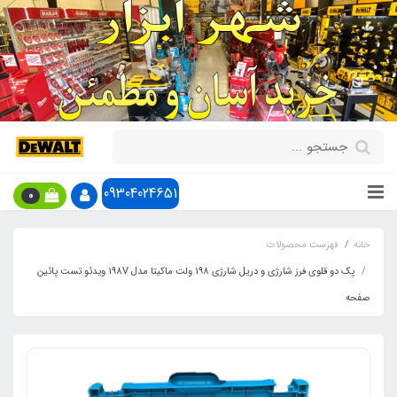
09304024651
0
خانه
فهرست محصولات
پک دو قلوی فرز شارژی و دریل شارژی 198 ولت ماکیتا مدل 198V ویدئو تست پائین
صفحه