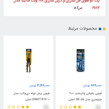
پک دو قلوی فرز شارژی و دریل شارژی 198 ولت ماکیتا مدل
198V
سa.f
محصولات مرتبط
3,199,000
899,000
تومان
تومان
قیچی باغبانی واترساید ۲۰۰
قیچی برش لوله دی‌والت مدل
میلیمتری مدل SK-85 اصلی
DWHT1492-0 اصلی