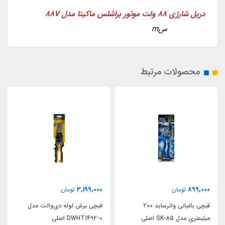
دریل شارژی 88 ولت موتور براشلس ماکیتا مدل 88V
سm
محصولات مرتبط
3,199,000
899,000
تومان
تومان
قیچی باغبانی واترساید ۲۰۰
قیچی برش لوله دی‌والت مدل
میلیمتری مدل SK-85 اصلی
DWHT1492-0 اصلی