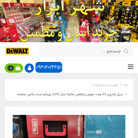
09304024651
0
خانه
فهرست محصولات
دریل شارژی 88 ولت موتور براشلس ماکیتا مدل 88V, ویدئو تست پائین صفحه