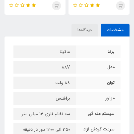
مشخصات
دیدگاه‌ها
برند
ماکیتا
مدل
88V
توان
88 ولت
موتور
براشلس
سیستم مته گیر
سه نظام فلزی 13 میلی متر
سرعت گردش آزاد
350 الی 1300 دور در دقیقه