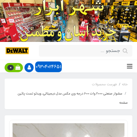
09304024651
0
خانه
فهرست محصولات
سشوار صنعتی 2000 وات 600 درجه وی مکس مدل دیجیتالی، ویدئو تست پائین
صفحه