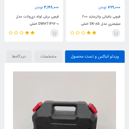
3,199,000
899,000
تومان
تومان
قیچی باغبانی واترساید ۲۰۰
قیچی برش لوله دی‌والت مدل
میلیمتری مدل SK-85 اصلی
DWHT1492-0 اصلی
ویدئو انباکس و تست محصول
مشخصات
دیدگاه‌ها