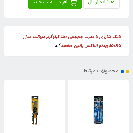
آماده ارسال
افزودن به سبدخرید
قاپک شارژی با قدرت جابجایی 150 کیلوگرم دیوالت مدل
150KG،ویدئو انباکس پائین صفحه
a.f
محصولات مرتبط