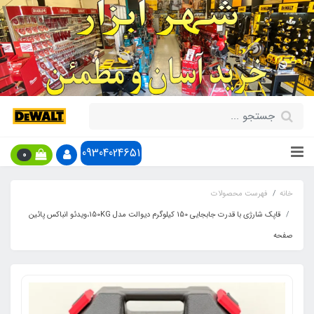
09304024651
0
خانه
فهرست محصولات
قاپک شارژی با قدرت جابجایی 150 کیلوگرم دیوالت مدل 150KG،ویدئو انباکس پائین
صفحه