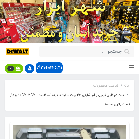
09304024651
0
خانه
فهرست محصولات
ست دو قلوی قیچی و اره شارژی 36 ولت ماکیتا با تیغه اضافه مدل 15CM_3CM ویدئو
تست پائین صفحه