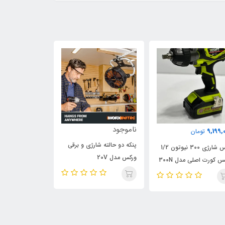
ناموجود
798,000
9,199,
تومان
تومان
پنکه دو حالته شارژی و برقی
بکس شارژی 300 نیوتون 1/2
کوپلینگ گریس زن
ورکس مدل 20V
س کورت اصلی مدل 300N
مدل قفل کن، وی
پائین صفحه