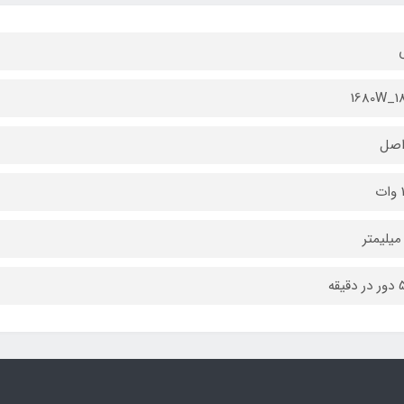
1680W_1
اصل
ت
یقه