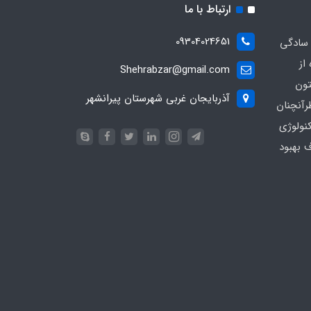
ارتباط با ما
09304024651
 سادگی
از
Shehrabzar@gmail.com
تون
آذربایجان غربی شهرستان پیرانشهر
رآنچنان
نولوژی
ف بهبود