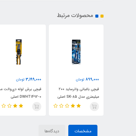
محصولات مرتبط
3,199,000
899,000
ن
تومان
تومان
نباده نواری،
قیچی باغبانی واترساید ۲۰۰
قیچی برش لوله دی‌والت م
 پائین صفحه
میلیمتری مدل SK-85 اصلی
DWHT1492-0 اصلی
مشخصات
دیدگاه‌ها