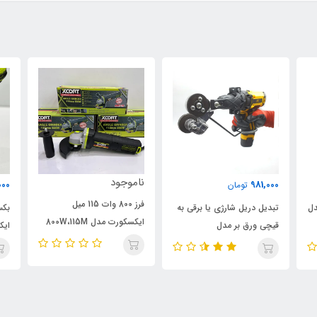
ناموجود
000
981,000
تومان
فرز 800 وات 115 میل
دل
تبدیل دریل شارژی یا برقی به
ایکسکورت مدل 800W،115M
قیچی ورق بر مدل
ایک
اصلی
ELECTRIC-DRILL، ویدئو
تست پائین صفحه