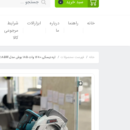
سبد خرید
0
خانه
راهنما
درباره
ابزارالات
شرایط
ما
مرجوعی
کالا
خانه
فهرست محصولات
اره دیسکی 1680 وات 185 بوش مدل 1680W_185M