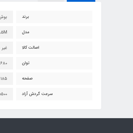
برند
بوش
مدل
85M
اصالت کالا
غیر 
توان
1680 وا
صفحه
185 میلیمتر
سرعت گردش آزاد
5500 دور در دق