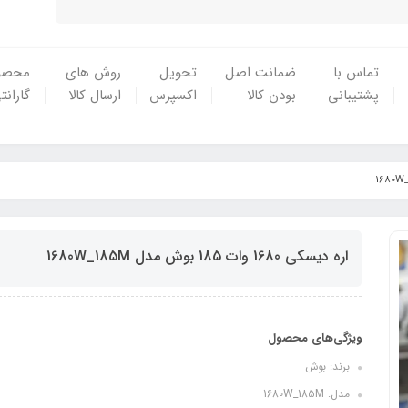
تماس با
ضمانت اصل
تحویل
روش های
محصو
پشتیبانی
بودن کالا
اکسپرس
ارسال کالا
گارانت
اره دیسکی 1680 وات 185 بوش مدل 1680W_185M
ویژگی‌های محصول
برند: بوش
مدل: 1680W_185M