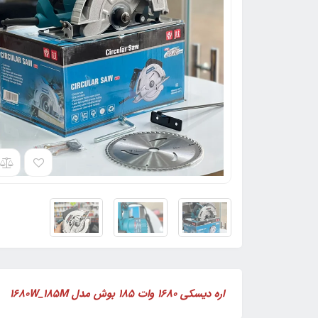
اره دیسکی 1680 وات 185 بوش مدل 1680W_185M