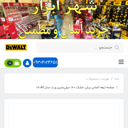
09304024651
0
خانه
فهرست محصولات
صفحه تیغه الماس برش خشک ۱۸۰ میلی‌متری ورت مدل 180M