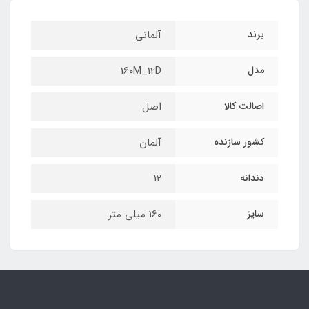
برند
آلمانی
مدل
160M_12D
اصالت کالا
اصل
کشور سازنده
آلمان
دندانه
12
سایز
160 میلی متر