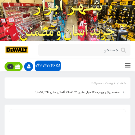
09304024651
0
خانه
فهرست محصولات
صفحه برش چوب ۱۶۰ میلی‌متری ۱۲ دندانه آلمانی مدل 160M_12D