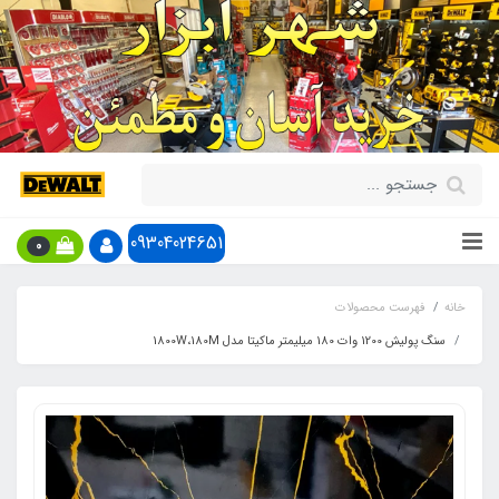
09304024651
0
خانه
فهرست محصولات
سنگ پولیش 1200 وات 180 میلیمتر ماکیتا مدل 1800W،180M