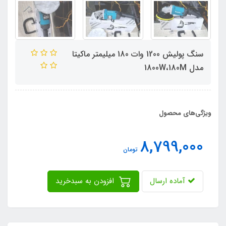
سنگ پولیش 1200 وات 180 میلیمتر ماکیتا
مدل 1800W،180M
ویژگی‌های محصول
8,799,000
تومان
آماده ارسال
افزودن به سبدخرید