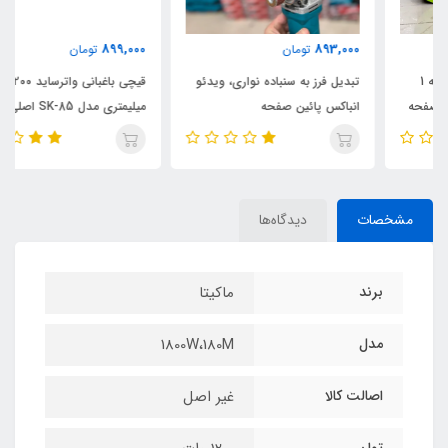
899,000
893,000
تومان
تومان
تبدیل فرز به سنباده نواری، ویدئو
قیچی باغبانی واترساید ۲۰۰
انباکس پائین صفحه
میلیمتری مدل SK-85 اصلی
مشخصات
دیدگاه‌ها
برند
ماکیتا
مدل
1800W،180M
اصالت کالا
غیر اصل