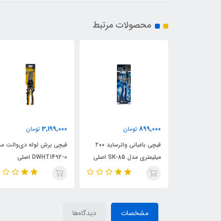
محصولات مرتبط
3,199,000
899,000
ن
تومان
تومان
نباده نواری،
قیچی باغبانی واترساید ۲۰۰
قیچی برش لوله دی‌والت م
 پائین صفحه
میلیمتری مدل SK-85 اصلی
DWHT1492-0 اصلی
مشخصات
دیدگاه‌ها