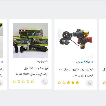
ناموجود
000
981,000
تومان
فرز 800 وات 115 میل
دل
تبدیل دریل شارژی یا برقی به
ایکسکورت مدل 800W،115M
قیچی ورق بر مدل
ایک
اصلی
ELECTRIC-DRILL، ویدئو
تست پائین صفحه