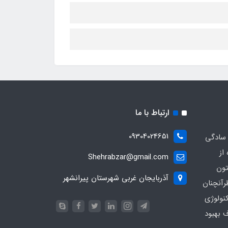
ارتباط با ما
09304024651
 سادگی
از
Shehrabzar@gmail.com
تون
آذربایجان غربی شهرستان پیرانشهر
رآنچنان
نولوژی
ف بهبود