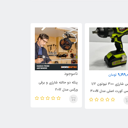
ناموجود
798,000
9,199,
تومان
تومان
پنکه دو حالته شارژی و برقی
بکس شارژی 300 نیوتون 1/2
کوپلینگ گریس زن
ورکس مدل 20V
س کورت اصلی مدل 300N
مدل قفل کن، وی
پائین صفحه