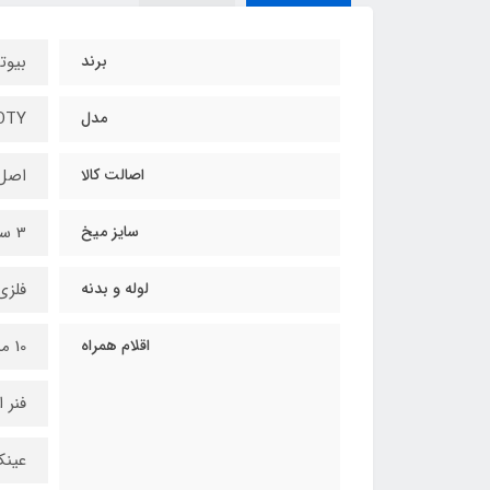
برند
بیوت
مدل
OTY
اصالت کالا
اصل
سایز میخ
3 سانتی متر
لوله و بدنه
فلزی
اقلام همراه
10 میخ
فنر 
عین