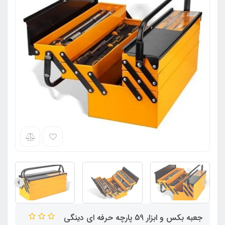
جعبه بکس و ابزار 59 پارچه حرفه ای دینگی