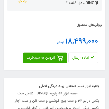
DINGQI مدل 110059
ویژگی‌های محصول
18,499,000
تومان
آماده ارسال
افزودن به سبدخرید
جعبه ابزار تمام صنعتی برند دینگی اصلی
​​​​​​جعبه ابزار 59 پارچه DINGQI . شامل ست
بکس درایو 1/2 و ست پیچ گوشتی و ست آلن و ست آچار
یکسر رینگی است. و همچنین انبر قفلی و آچار فرانسه و