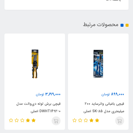
محصولات مرتبط
3,199,000
899,000
تومان
تومان
قیچی باغبانی واترساید ۲۰۰
قیچی برش لوله دی‌والت مدل
میلیمتری مدل SK-85 اصلی
DWHT1492-0 اصلی