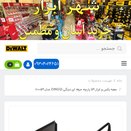
09304024651
0
خانه
فهرست محصولات
جعبه بکس و ابزار 59 پارچه حرفه ای دینگی DINGQI مدل 110059