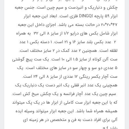
چکش و دنباریک و انبردست و سیم چین است. جنس جعبه
ابزار 59 پارچه DINGQI فلزی است. ابعاد این جعبه ابزار
47*20*20 در حالت بسته می باشد. اجزای داخل این جعبه
ابزار شامل بکس های درایو 1/2 از سایز 8 الی 32 به همراه
2 عدد بکس بلند سایز 16 و 21 است. 1 دسته بکس 1 عدد
لقلقه است. همچنین 2 عدد کمک در 2 سایز مختلف است.
ست آلن کوتاه از سایز 1.5 الی 10 است. یک ست پیچ گوشتی
5 عددی دو سو و چهار سو در سایز های مختلف است. یک
ست آچار یکسر رینگی 12 عددی از سایز 8 الی 24 است.
همچینی یک عدد انبر قفلی یک انبر دست یک دنباریک یک
سیم چین یک عدد آچار فرانسه و یک چکش میخ کش است.
که با این جعبه ابزار ست کاملی از ابزار ها در یک پک میتواند
همیشه همراه شما باشد. این جعبه ابزار میتواند وسیله ایده
آلی برای افراد دست به فن و متخصص در هر زمینه ای
باشد.a.f