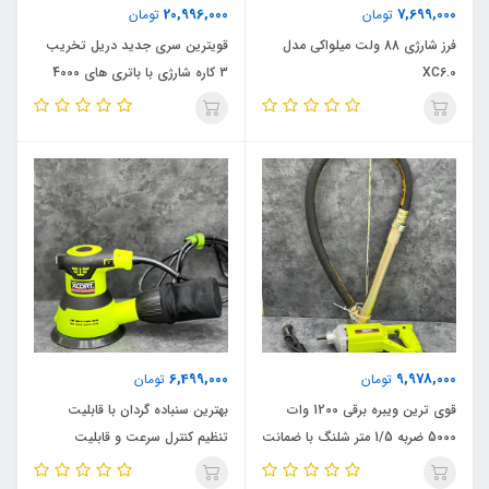
20,996,000
7,699,000
تومان
تومان
فرز شارژی 88 ولت میلواکی مدل
قویترین سری جدید دریل تخریب
XC6.0
3 کاره شارژی با باتری های 4000
میلی آمپر زوبر مدل 21V_22 اصلی
ویدئو تست پائین صفحه
6,499,000
9,978,000
تومان
تومان
قوی ترین ویبره برقی 1200 وات
بهترین سنباده گردان با قابلیت
5000 ضربه 1/5 متر شلنگ با ضمانت
تنظیم کنترل سرعت و قابلیت
35 میل ایکسکورت مدل
مکندگی 350 وات ایکسکورت مدل