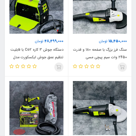
48,499,000
15,450,000
تومان
تومان
سنگ فرز بزرگ با صفحه 180 و قدرت
دستگاه جوش 3 کاره Co2 با قابلیت
2450 وات سیم پیچی مسی
تنظیم عمق جوش ایکسکورت مدل
ایکسکورت مدل 2400W_8 اصلی
SIN_1 اصلی