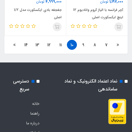
4,999,000
1,197,000
تومان
تومان
آچر فرانسه با الیاژ کروم وانادیوم 12
جغجغه بادی ایکسکورت مدل 1/2
اینچ ایکسکورت اصلی
اصلی
14
13
12
11
10
9
8
7
نماد اعتماد الکترونیک و نماد
دسترسی
ساماندهی
سریع
خانه
راهنما
درباره ما