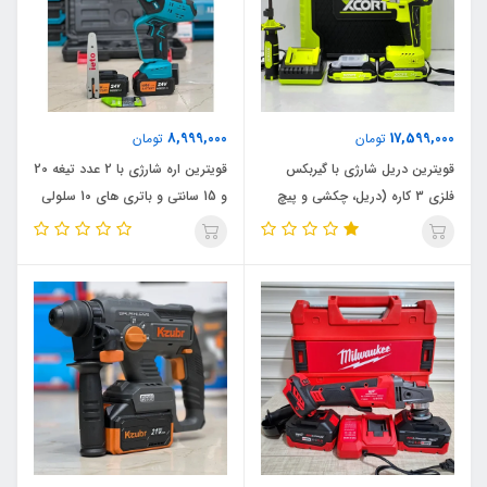
8,999,000
17,599,000
تومان
تومان
قویترین دریل شارژی با گیربکس
قویترین اره شارژی با 2 عدد تیغه 20
فلزی 3 کاره (دریل، چکشی و پیچ
و 15 سانتی و باتری های 10 سلولی
بند) ایکسکورت مدل 90N_1750D
ایتو مدل 20CM_10CM اصلی،
اصلی، ویدئو تست پائین صفحه
ویدئو تست پائین صفحه