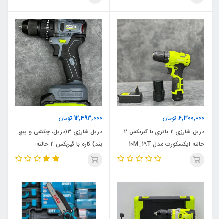
13M_1000W اصلی
12,493,000
6,300,000
تومان
تومان
دریل شارژی 2 باتری با گیربکس 2
دریل شارژی 3(دریل، چکشی و پیچ
حالته ایکسکورت مدل 10M_19T
بند) کاره با گیربکس 2 حالته
اصلی
ایکسکورت مدل 2000M_19T اصلی