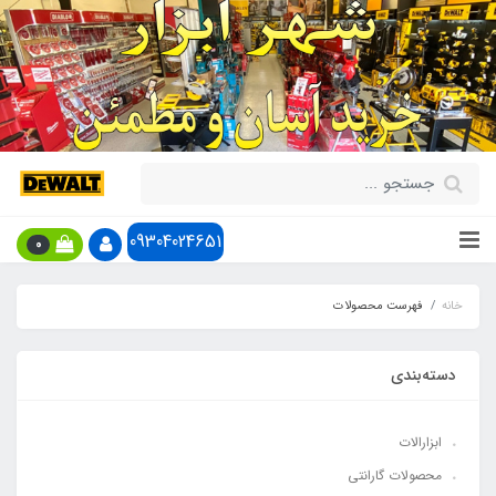
09304024651
0
خانه
فهرست محصولات
دسته‌بندی
ابزارالات
محصولات گارانتی