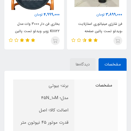
4,999,000
3,899,000
تومان
تومان
فرز شارژی مینیاتوری استارلایت
بخاری فن دار 3000 وات مدل
،ویدئو تست پائین صفحه
K11122 زوبر، ویدئو تست پائین
صفحه
مشخصات
دیدگاه‌ها
مشخصات
برند؛ بیوتی
مدل؛ 45N_10M
اصالت کالا؛ اصل
قدرت موتور ۴۵ نیوتون متر