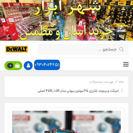
09304024651
0
خانه
فهرست محصولات
امپکت و پیچبند شارژی 45 نیوتون بیوتی مدل 45N_10M اصلی