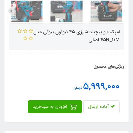
امپکت و پیچبند شارژی 45 نیوتون بیوتی مدل
45N_10M اصلی
ویژگی‌های محصول
5,999,000
تومان
آماده ارسال
افزودن به سبدخرید