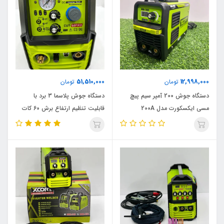
51,510,000
12,998,000
تومان
تومان
دستگاه جوش 200 آمپر سیم پیچ
دستگاه جوش پلاسما 3 برد با
مسی ایکسکورت مدل 200A
قابلیت تنظیم ارتفاع برش 60 کات
ایکسکورت مدل 3B_60KUT اصلی،
ویدئو تست پائین صفحه