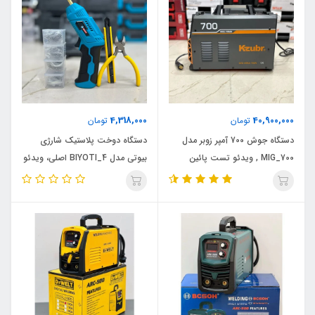
4,318,000
40,900,000
تومان
تومان
دستگاه جوش 700 آمپر زوبر مدل
دستگاه دوخت پلاستیک شارژی
MIG_700 , ویدئو تست پائین
بیوتی مدل BIYOTI_4 اصلی، ویدئو
صفحه
تست پائین صفحه