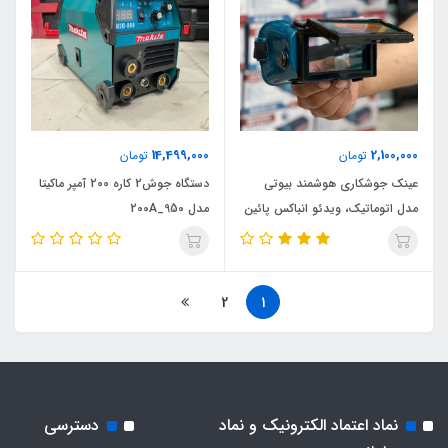
14,499,000
2,100,000
تومان
تومان
عینک جوشکاری هوشمند بیوتی
دستگاه جوش2 کاره 200 آمپر ماکیتا
مدل اتوماتیک، ویدئو انباکس پائین
مدل 200A_950
صفحه
2
1
نماد اعتماد الکترونیک و نماد
دسترسی