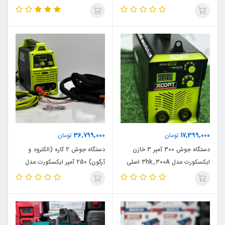
MIG_350 اصلی، ویدئو تست پائین
پائین صفحه
صفحه
36,799,000
17,399,000
تومان
تومان
دستگاه جوش 300 آمپر 3 خازن
دستگاه جوش 2 کاره (الکترود و
ایکسکورت مدل 3hk_300A اصلی
آرگون) 250 آمپر ایکسکورت مدل
2K_250A