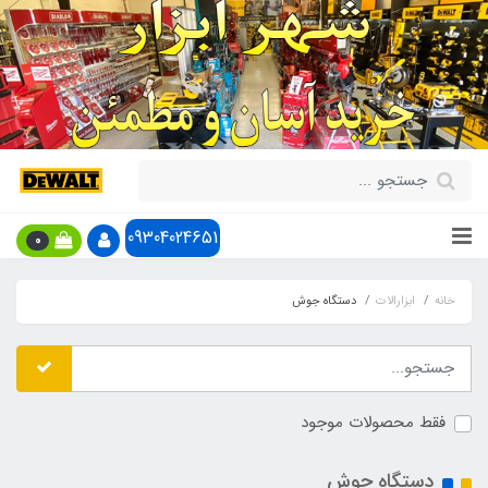
09304024651
0
خانه
ابزارالات
دستگاه جوش
فقط محصولات موجود
دستگاه جوش