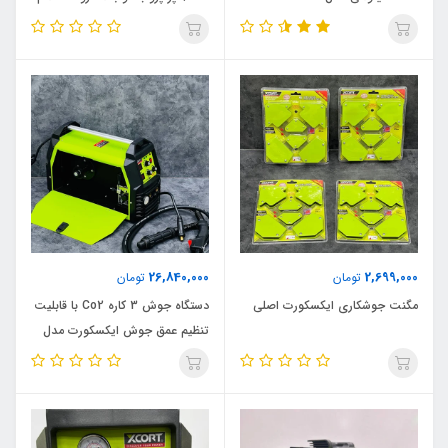
M2024_Milwaukee
و قابلیت تنظیم عمق جوش
ایکسکورت مدل 3B_400A اصلی
26,840,000
2,699,000
تومان
تومان
مگنت جوشکاری ایکسکورت اصلی
دستگاه جوش 3 کاره Co2 با قابلیت
تنظیم عمق جوش ایکسکورت مدل
SIN_1 اصلی