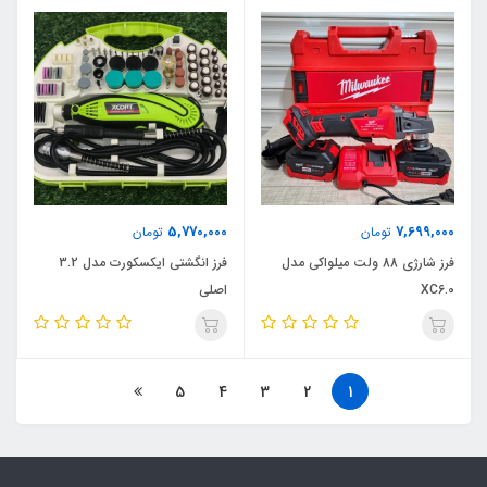
5,770,000
7,699,000
تومان
تومان
فرز شارژی 88 ولت میلواکی مدل
فرز انگشتی ایکسکورت مدل 3.2
XC6.0
اصلی
5
4
3
2
1