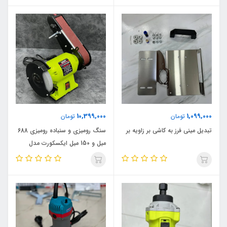
10,399,000
1,099,000
تومان
تومان
تبدیل مینی فرز به کاشی بر زاویه بر
سنگ رومیزی و سنباده رومیزی 688
میل و 150 میل ایکسکورت مدل
688_150M اصلی