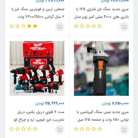
29,899,000
19,899,000
تومان
تومان
سری جدید سنگ فرز شارژی 125 با
صنعتی ترین و قویترین سنگ فرز با
باتری های 4000 میلی آمپر زوبر مدل
2 سال گرانتی 2300/4500 وات
4000MA_125M اصلی، ویدئو تست
موتور براشلس ایکسکورت مدل
پائین صفحه
2300/4500W_6600D اصلی
25,999,000
6,250,000
تومان
تومان
سری جدید مینی سنگ گیربکسی با
ست 7 قلوی دریل، بکس، دریل
توانی 750 وات و صفحه 125 میل
تخریب، فرز، قیچی، اره و چراغ قو
ورکس آلمان مدل 750W_125M
شارژی میلواکی مدل 4.15C_7،
اصلی، ویدئو تست پائین صفحه
ویدئو تست پائین صفحه