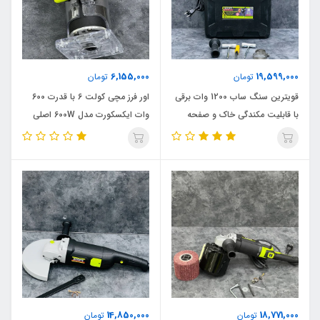
6,155,000
19,599,000
تومان
تومان
قویترین سنگ ساب 1200 وات برقی
اور فرز مچی کولت 6 با قدرت 600
با قابلیت مکندگی خاک و صفحه
وات ایکسکورت مدل 600W اصلی
الماس ایکسکورت مدل 1200W
اصلی
14,850,000
18,771,000
تومان
تومان