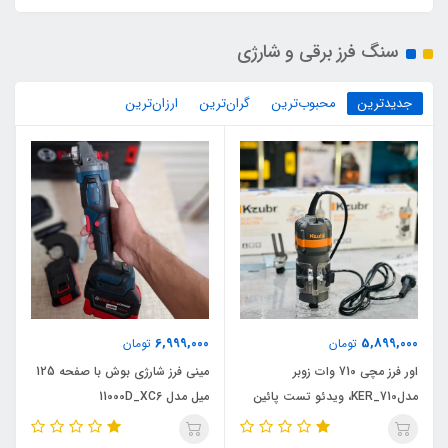
سنگ فرز برقی و شارژی
جدیدترین
محبوب‌ترین
گران‌ترین
ارزان‌ترین
6,999,000
5,899,000
تومان
تومان
اور فرز مچی 710 وات زوبر
مینی فرز شارژی بوش با صفحه 125
مدلKER_710، ویدئو تست پائین
میل مدل 11000D_XC6
صفحه