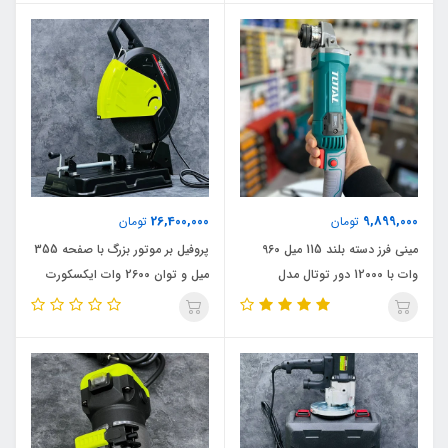
26,400,000
9,899,000
تومان
تومان
مینی فرز دسته بلند 115 میل 960
پروفیل بر موتور بزرگ با صفحه 355
وات با 12000 دور توتال مدل
میل و توان 2600 وات ایکسکورت
115M_960W اصلی
اصلی مدل 2600W_355M اصلی