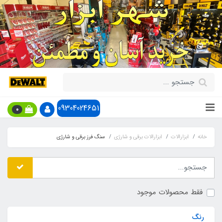
09304024651
0
خانه
ابزارالات
ابزارالات برقی و شارژی
سنگ فرز برقی و شارژی
فقط محصولات موجود
رنگ