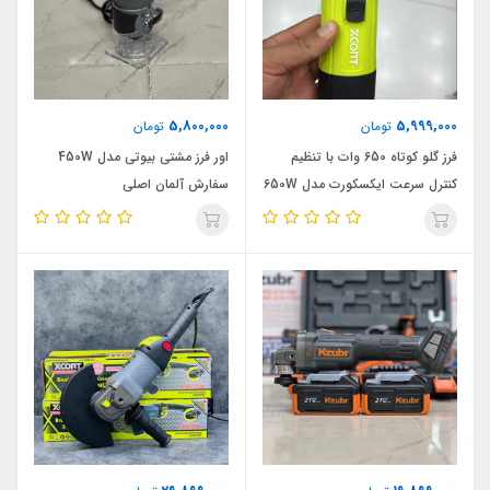
5,800,000
5,999,000
تومان
تومان
فرز گلو کوتاه 650 وات با تنظیم
اور فرز مشتی بیوتی مدل 450W
کنترل سرعت ایکسکورت مدل 650W
سفارش آلمان اصلی
اصلی