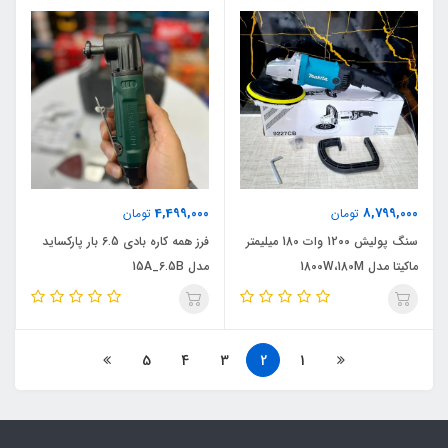
4,499,000
8,799,000
تومان
تومان
سنگ پولیش 1200 وات 180 میلیمتر
فرز همه کاره بادی 6.5 بار پارکساید
ماکیتا مدل 1800W،180M
مدل 15A_6.5B
5
4
3
2
1