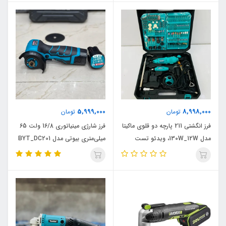
5,999,000
8,998,000
تومان
تومان
فرز انگشتی 211 پارچه دو قلوی ماکیتا
فرز شارژی مینیاتوری 16/8 ولت 65
مدل 130W_12W، ویدئو تست
میلی‌متری بیوتی مدل BYT_DC201
پائین صفحه
اصلی ویدئو تست پائین صفحه