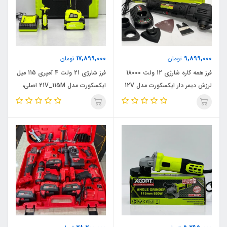
17,899,000
9,899,000
تومان
تومان
فرز همه کاره شارژی 12 ولت 18000
فرز شارژی 21 ولت 4 آمپری 115 میل
لرزش دیمر دار ایکسکورت مدل 12V
ایکسکورت مدل 21V_115M اصلی،
اصلی
ویدئو تست پائین صفحه