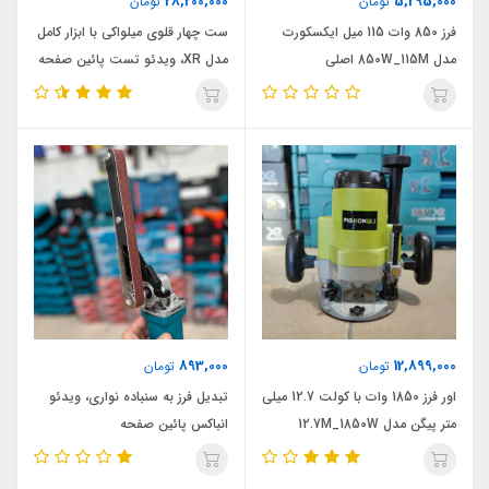
28,200,000
5,295,000
تومان
تومان
فرز 850 وات 115 میل ایکسکورت
ست چهار قلوی میلواکی با ابزار کامل
مدل 850W_115M اصلی
مدل XR، ویدئو تست پائین صفحه
893,000
12,899,000
تومان
تومان
اور فرز 1850 وات با کولت 12.7 میلی
تبدیل فرز به سنباده نواری، ویدئو
متر پیگن مدل 12.7M_1850W
انباکس پائین صفحه