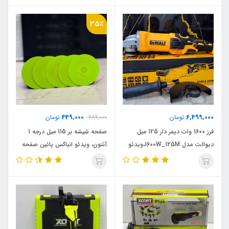
35٪
449,000
6,499,000
تومان
689,000
تومان
فرز 1600 وات دیمر دار 125 میل
صفحه شیشه بر 115 میل درجه 1
دیوالت مدل 1600W_125M،ویدئو
آنتون، ویدئو انباکس پائین صفحه
تست پائین صفحه