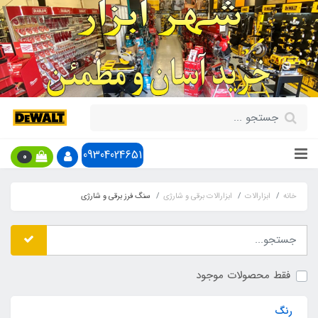
09304024651
0
خانه
ابزارالات
ابزارالات برقی و شارژی
سنگ فرز برقی و شارژی
فقط محصولات موجود
رنگ