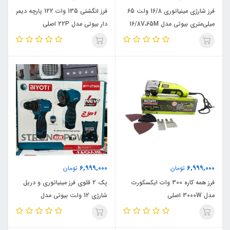
فرز شارژی مینیاتوری 16/8 ولت 65
فرز انگشتی 135 وات 122 پارچه دیمر
میلی‌متری بیوتی مدل 16/8V،65M
دار بیوتی مدل 22P اصلی
اصلی، ویدئو تست پائین صفحه
6,999,000
6,999,000
تومان
تومان
فرز همه کاره 300 وات ایکسکورت
پک 2 قلوی فرز مینیاتوری و دریل
مدل 3000W اصلی
شارژی 12 ولت بیوتی مدل
16M_10M,ویدئو تست پائین صفحه