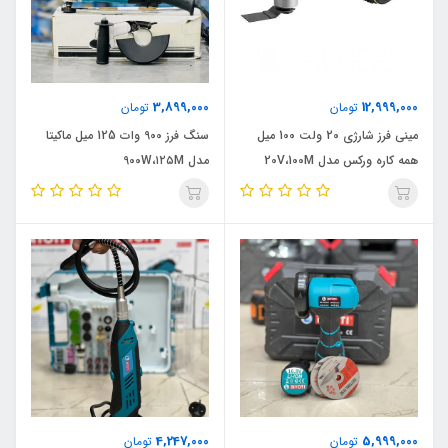
3,899,000
12,999,000
تومان
تومان
مینی فرز شارژی 20 ولت 100 میل
سنگ فرز 900 وات 125 میل ماکیتا
همه کاره ورکس مدل 20V،100M
مدل 900W،۱۲۵M
4,247,000
5,999,000
تومان
تومان